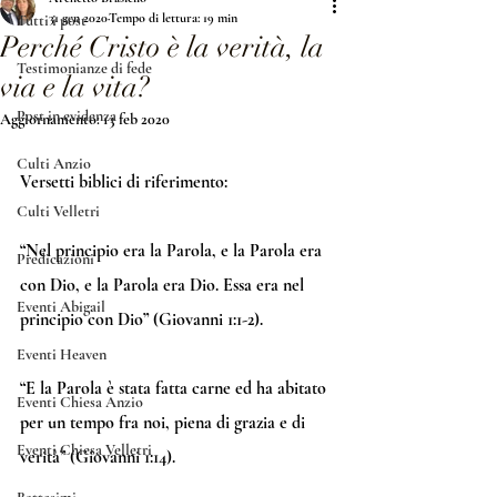
31 gen 2020
Tempo di lettura: 19 min
Tutti i post
Perché Cristo è la verità, la
Testimonianze di fede
via e la vita?
Post in evidenza
Aggiornamento:
13 feb 2020
Culti Anzio
Versetti biblici di riferimento:
Culti Velletri
“
Nel principio era la Parola, e la Parola era 
Predicazioni
con Dio, e la Parola era Dio. Essa era nel 
Eventi Abigail
principio con Dio
” (Giovanni 1:1-2).
Eventi Heaven
“E la Parola è stata fatta carne ed ha abitato 
Eventi Chiesa Anzio
per un tempo fra noi, piena di grazia e di 
Eventi Chiesa Velletri
verità” (Giovanni 1:14).