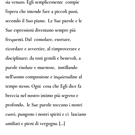
sia venuto. Egli semplicemente  compie 
l’opera che intende fare a piccoli passi, 
secondo il Suo piano.  Le Sue parole e le 
Sue espressioni diventano sempre più 
frequenti. Dal  consolare, esortare, 
ricordare e avvertire, al rimproverare e  
disciplinare; da toni gentili e benevoli, a 
parole risolute e maestose,  instillando 
nell’uomo compassione e inquietudine al 
tempo stesso. Ogni  cosa che Egli dice fa 
breccia nel nostro intimo più segreto e 
profondo,  le Sue parole toccano i nostri 
cuori, pungono i nostri spiriti e ci  lasciano 
umiliati e pieni di vergogna. […]