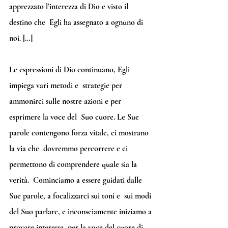
apprezzato l’interezza di Dio e visto il 
destino che  Egli ha assegnato a ognuno di 
noi. […]
Le espressioni di Dio continuano, Egli 
impiega vari metodi e  strategie per 
ammonirci sulle nostre azioni e per 
esprimere la voce del  Suo cuore. Le Sue 
parole contengono forza vitale, ci mostrano 
la via che  dovremmo percorrere e ci 
permettono di comprendere quale sia la 
verità.  Cominciamo a essere guidati dalle 
Sue parole, a focalizzarci sui toni e  sui modi 
del Suo parlare, e inconsciamente iniziamo a 
provare interesse  per la voce del cuore di 