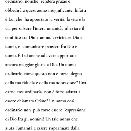
ordinario, nonché  renderà grazie e 
obbedirà a quest’uomo insignificante. Infatti 
è Lui che  ha apportato la verità, la vita e la 
via per salvare l’intera umanità,  alleviare il 
conflitto tra Dio e uomo, avvicinare Dio e 
uomo, e  comunicare pensieri fra Dio e 
uomo. È Lui anche ad avere apportato  
ancora maggior gloria a Dio. Un uomo 
ordinario come questo non è forse  degno 
della tua fiducia e della tua adorazione? Una 
carne così ordinaria  non è forse adatta a 
essere chiamata Cristo? Un uomo così 
ordinario non  può forse essere l’espressione 
di Dio fra gli uomini? Un tale uomo che  
aiuta l’umanità a essere risparmiata dalla 