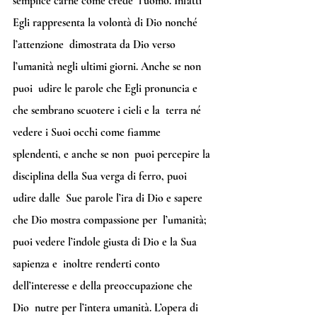
semplice carne come crede  l’uomo. Infatti 
Egli rappresenta la volontà di Dio nonché 
l’attenzione  dimostrata da Dio verso 
l’umanità negli ultimi giorni. Anche se non 
puoi  udire le parole che Egli pronuncia e 
che sembrano scuotere i cieli e la  terra né 
vedere i Suoi occhi come fiamme 
splendenti, e anche se non  puoi percepire la 
disciplina della Sua verga di ferro, puoi 
udire dalle  Sue parole l’ira di Dio e sapere 
che Dio mostra compassione per  l’umanità; 
puoi vedere l’indole giusta di Dio e la Sua 
sapienza e  inoltre renderti conto 
dell’interesse e della preoccupazione che 
Dio  nutre per l’intera umanità. L’opera di 