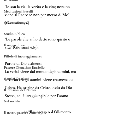
Battesimi
“
Io son la via, la verità e la vita; nessuno 
Meditazioni Fratelli
viene al Padre se non per mezzo di Me
” 
Cosa crediamo
(Giovanni 14:6).
Studio Biblico
“
Le parole che vi ho dette sono spirito e 
Il nuovo di ieri
vita
” (Giovanni 6:63).
Pillole di incoraggiamento
Parole di Dio attinenti:
Pastore Gionathan Brasiello
La verità viene dal mondo degli uomini, ma 
Cantici Cristiani
la verità tra gli uomini  viene trasmessa da 
Cristo. Ha origine da Cristo, ossia da Dio 
Riflessioni del Pastore
Stesso, ed  è irraggiungibile per l’uomo.
Nel sociale
                  da “Il successo o il fallimento 
Il nostro pastore come ospite