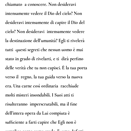
chiamato  a conoscere. Non desideravi 
intensamente vedere il Dio del cielo? Non  
desideravi intensamente di capire il Dio del 
cielo? Non desideravi  intensamente vedere 
la destinazione dell’umanità? Egli ti rivelerà 
tutti  questi segreti che nessun uomo è mai 
stato in grado di rivelarti, e ti  dirà perfino 
delle verità che tu non capisci. È la tua porta 
verso il  regno, la tua guida verso la nuova 
era. Una carne così ordinaria  racchiude 
molti misteri insondabili. I Suoi atti ti 
risulteranno  imperscrutabili, ma il fine 
dell’intera opera da Lui compiuta è  
sufficiente a farti capire che Egli non è 