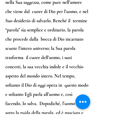
nella Sua saggezza, come pure nell’amore 
che viene dal  cuore di Dio per l’uomo, e nel 
Suo desiderio di salvarlo. Benché il  termine 
“parola” sia semplice e ordinario, la parola 
che procede dalla  bocca di Dio incarnato 
scuote l’intero universo; la Sua parola 
trasforma  il cuore dell’uomo, i suoi 
concetti, la sua vecchia indole e il vecchio  
aspetto del mondo intero. Nel tempo, 
soltanto il Dio di oggi opera in  questo modo 
e soltanto Egli parla all’uomo e, così 
facendo, lo salva.  Dopodiché, l’uomo vive 
sotto la guida della parola, ed è pasciuto e  
alimentato dalla parola; gli uomini vivono 
nel mondo della parola, nelle  maledizioni e 