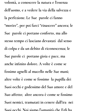
volontà, a conoscere la natura e l’essenza  
dell’uomo, e a vedere la via della salvezza e 
la perfezione. Le Sue  parole ci fanno 
“morire”, per poi farci “rinascere” ancora; le 
Sue  parole ci portano conforto, ma allo 
stesso tempo ci lasciano devastati  dal senso 
di colpa e da un debito di riconoscenza; le 
Sue parole ci  portano gioia e pace, ma 
anche infinito dolore. A volte è come se  
fossimo agnelli al macello nelle Sue mani; 
altre volte è come se fossimo  la pupilla dei 
Suoi occhi e godessimo del Suo amore e del 
Suo affetto;  altre ancora è come se fossimo 
Suoi nemici, tramutati in cenere dall’ira  nei 
Suoi occhi. Noi siamo l’umanità che Egli ha 