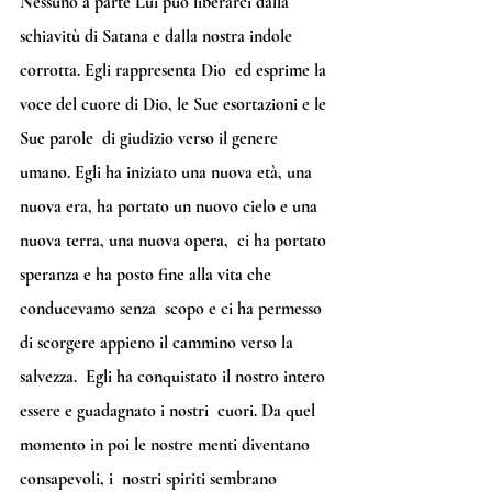
Nessuno a parte Lui può liberarci dalla  
schiavitù di Satana e dalla nostra indole 
corrotta. Egli rappresenta Dio  ed esprime la 
voce del cuore di Dio, le Sue esortazioni e le 
Sue parole  di giudizio verso il genere 
umano. Egli ha iniziato una nuova età, una  
nuova era, ha portato un nuovo cielo e una 
nuova terra, una nuova opera,  ci ha portato 
speranza e ha posto fine alla vita che 
conducevamo senza  scopo e ci ha permesso 
di scorgere appieno il cammino verso la 
salvezza.  Egli ha conquistato il nostro intero 
essere e guadagnato i nostri  cuori. Da quel 
momento in poi le nostre menti diventano 
consapevoli, i  nostri spiriti sembrano 