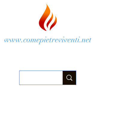
www.comepietreviventi.net
Chiese di Anzio e Velletri