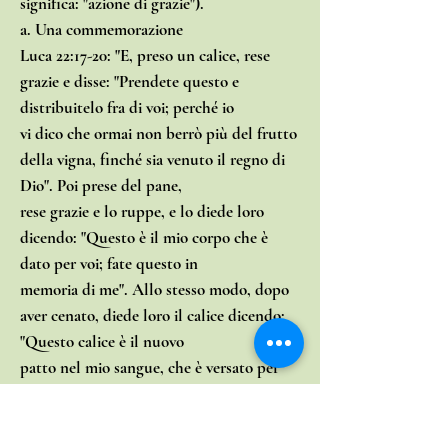
significa: "azione di grazie").
a. Una commemorazione
Luca 22:17-20: "E, preso un calice, rese
grazie e disse: "Prendete questo e
distribuitelo fra di voi; perché io
vi dico che ormai non berrò più del frutto
della vigna, finché sia venuto il regno di
Dio". Poi prese del pane,
rese grazie e lo ruppe, e lo diede loro
dicendo: "Questo è il mio corpo che è
dato per voi; fate questo in
memoria di me". Allo stesso modo, dopo
aver cenato, diede loro il calice dicendo:
"Questo calice è il nuovo
patto nel mio sangue, che è versato per
voi".
Attraverso la celebrazione di questo
gesto, noi non ripetiamo il sacrificio di