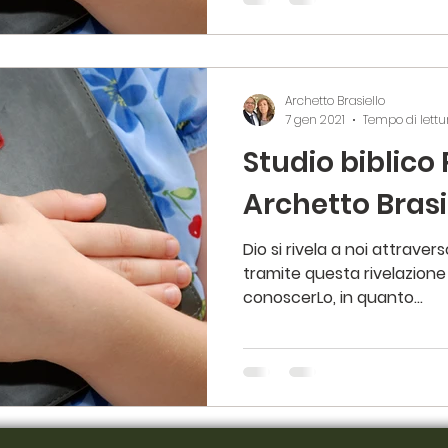
Archetto Brasiello
7 gen 2021
Tempo di lettu
Studio biblico
Archetto Brasie
Dio si rivela a noi attraver
tramite questa rivelazion
conoscerLo, in quanto...