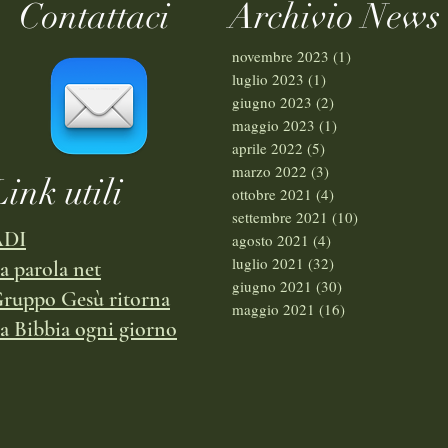
Contattaci
Archivio News
novembre 2023
(1)
1 post
luglio 2023
(1)
1 post
giugno 2023
(2)
2 post
maggio 2023
(1)
1 post
aprile 2022
(5)
5 post
marzo 2022
(3)
3 post
Link utili
ottobre 2021
(4)
4 post
settembre 2021
(10)
10 post
ADI
agosto 2021
(4)
4 post
luglio 2021
(32)
32 post
a parola net
giugno 2021
(30)
30 post
ruppo Gesù ritorna
maggio 2021
(16)
16 post
a Bibbia ogni giorno