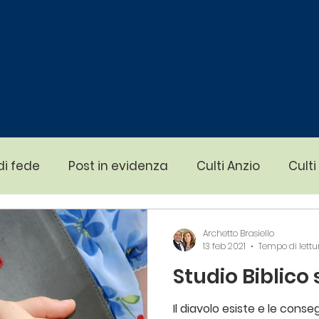
di fede
Post in evidenza
Culti Anzio
Culti
igail
Eventi Heaven
Eventi Chiesa Anzio
E
Archetto Brasiello
13 feb 2021
Tempo di lettu
Studio Biblico
ratelli
Cosa crediamo
Studio Biblico
Il 
Il diavolo esiste e le cons