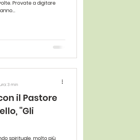
olte. Provate a digitare
ni
anno...
ura: 3 min
con il Pastore
llo, "Gli
do spirituale, molto più