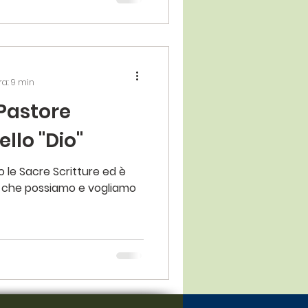
ra: 9 min
 Pastore
llo "Dio"
so le Sacre Scritture ed è
e che possiamo e vogliamo