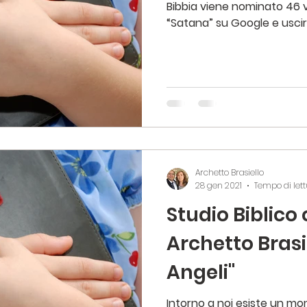
Bibbia viene nominato 46 v
Pastore Gionathan Brasiello
Cantici Cristia
“Satana” su Google e uscir
Nel sociale
Il nostro pastore come ospite
Archetto Brasiello
28 gen 2021
Tempo di lett
Studio Biblico 
Archetto Brasie
Angeli"
Intorno a noi esiste un mon