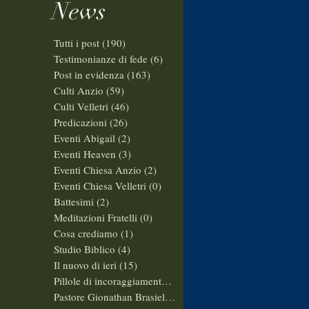
News
Tutti i post
(190)
190 post
Testimonianze di fede
(6)
6 post
Post in evidenza
(163)
163 post
Culti Anzio
(59)
59 post
Culti Velletri
(46)
46 post
Predicazioni
(26)
26 post
Eventi Abigail
(2)
2 post
Eventi Heaven
(3)
3 post
Eventi Chiesa Anzio
(2)
2 post
Eventi Chiesa Velletri
(0)
0 post
Battesimi
(2)
2 post
Meditazioni Fratelli
(0)
0 post
Cosa crediamo
(1)
1 post
Studio Biblico
(4)
4 post
Il nuovo di ieri
(15)
15 post
Pillole di incoraggiamento
(10)
10 post
Pastore Gionathan Brasiello
(14)
14 post