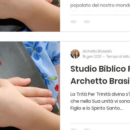
popolato del nostro mondo 
Gli spiriti, buoni e cattivi, si..
Archetto Brasiello
18 gen 2021
Tempo di lett
Studio Biblico
Archetto Brasie
La Trità Per Trinità divina
che nella Sua unità vi sono t
Figlio e lo Spirito Santo....