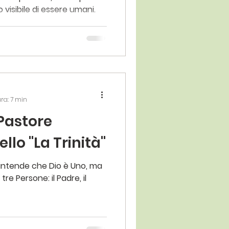
visibile di essere umani.
.
ura: 7 min
 Pastore
llo "La Trinità"
 s’intende che Dio è Uno, ma
re Persone: il Padre, il