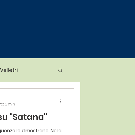
 Velletri
venti Chiesa Velletri
ra: 5 min
 su "Satana"
nuovo di ieri
eguenze lo dimostrano. Nella