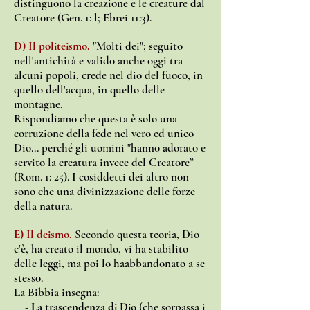
distinguono la creazione e le creature dal
Creatore (Gen. 1: l; Ebrei 11:3).
D) Il politeismo.
"Molti dei"; seguito
nell'antichità e valido anche oggi tra
alcuni popoli, crede nel dio del fuoco, in
quello dell'acqua, in quello delle
montagne.
Rispondiamo che questa è solo una
corruzione della fede nel vero ed unico
Dio... perché gli uomini "hanno adorato e
servito la creatura invece del Creatore”
(Rom. 1: 25). I cosiddetti dei altro non
sono che una divinizzazione delle forze
della natura.
E) Il deismo.
Secondo questa teoria, Dio
c'è, ha creato il mondo, vi ha stabilito
delle leggi, ma poi lo haabbandonato a se
stesso.
La Bibbia insegna:
- La trascendenza di Dio
(che sorpassa i