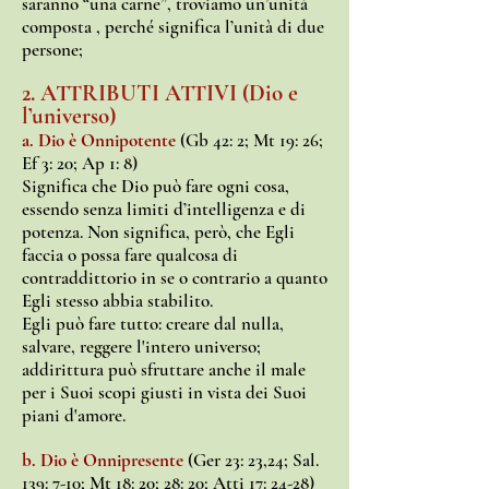
saranno “una carne”, troviamo un’unità
composta , perché significa l’unità di due
persone;
2. ATTRIBUTI ATTIVI (Dio e
l’universo)
a. Dio è Onnipotente
(Gb 42: 2; Mt 19: 26;
Ef 3: 20; Ap 1: 8)
Significa che Dio può fare ogni cosa,
essendo senza limiti d’intelligenza e di
potenza. Non significa, però, che Egli
faccia o possa fare qualcosa di
contraddittorio in se o contrario a quanto
Egli stesso abbia stabilito.
Egli può fare tutto: creare dal nulla,
salvare, reggere l'intero universo;
addirittura può sfruttare anche il male
per i Suoi scopi giusti in vista dei Suoi
piani d'amore.
b. Dio è Onnipresente
(Ger 23: 23,24; Sal.
139: 7-10; Mt 18: 20; 28: 20; Atti 17: 24-28)