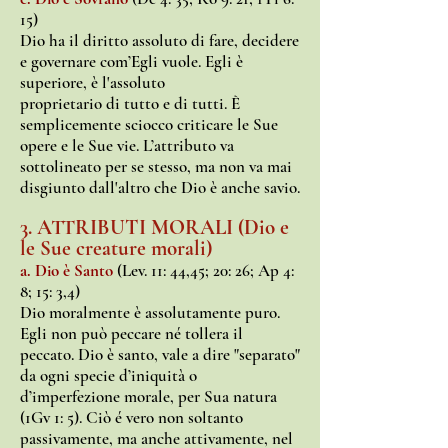
15)
Dio ha il diritto assoluto di fare, decidere
e governare com’Egli vuole. Egli è
superiore, è l'assoluto
proprietario di tutto e di tutti. È
semplicemente sciocco criticare le Sue
opere e le Sue vie. L’attributo va
sottolineato per se stesso, ma non va mai
disgiunto dall'altro che Dio è anche savio.
3. ATTRIBUTI MORALI (Dio e
le Sue creature morali)
a. Dio è Santo
(Lev. 11: 44,45; 20: 26; Ap 4:
8; 15: 3,4)
Dio moralmente è assolutamente puro.
Egli non può peccare né tollera il
peccato. Dio è santo, vale a dire "separato"
da ogni specie d’iniquità o
d’imperfezione morale, per Sua natura
(1Gv 1: 5). Ciò é vero non soltanto
passivamente, ma anche attivamente, nel