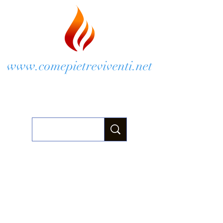
www.comepietreviventi.net
Chiese di Anzio e Velletri