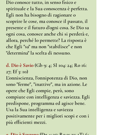
Dio conosce tutto, in senso fisico e
spirituale e la Sua conoscenza è perfetta.
Egli non ha bisogno di ragionare o
scoprire le cose, ma conosce il passato, il
presente e il futuro d’ogni cosa. Se Dio sa
ogni cosa, conosce anche chi si perderà e,
allora, perché lo permette? La risposta è
che Egli "sa" ma non "stabilisce" e non
"determina" la scelta di nessuno.
d. Dio è Savio
(Gb 9: 4; Sl 104: 24; Ro 16:
27; Ef 3: 10)
L'onniscienza, l'onnipotenza di Dio, non
sono "ferme", "inattive", ma in azione. Le
opere che Egli compie,
però, sono
compiute con intelligenza e saviezza. Egli
predispone, programma ed agisce bene.
Usa la Sua intelligenza e saviezza
positivamente per i migliori scopi e con i
più efficienti mezzi.
e. Dio è Sovrano
(De 4: 35; Ro 9: 21; 1Ti 6: