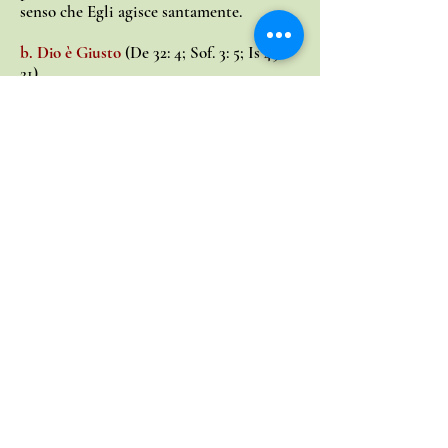
senso che Egli agisce santamente.
b. Dio è Giusto
(De 32: 4; Sof. 3: 5; Is 45:
21)
Dio è imparziale, non è influenzabile e
non accetta raccomandazioni.
Conseguono da questo attributo la
rettitudine, la verità e anche l'ira di Dio.
Essendo dunque giusto, Dio richiede
giustizia dall'uomo e dato che questi è
peccatore, a chi crede Egli impartisce la
giustizia Sua (Rom. 3: 26),
giustificandolo. Ciò a causa del Suo
amore.
c. Dio è Fedele
(Es 34: 6; Nu 23: 19; Is 25: 1;
1Co l: 9; 10: 13; 2Co 1: 20; Eb 10: 23)
Significa che Dio è assolutamente degno
di fiducia. Le Sue parole e le Sue
promesse sono ferme come lo è il Suo
carattere. Egli mantiene fede alla Sua