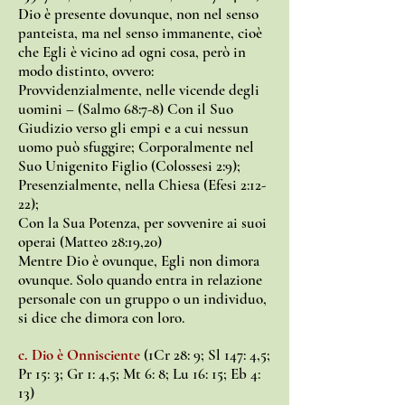
Dio è presente dovunque, non nel senso
panteista, ma nel senso immanente, cioè
che Egli è vicino ad ogni cosa, però in
modo distinto, ovvero:
Provvidenzialmente, nelle vicende degli
uomini – (Salmo 68:7-8) Con il Suo
Giudizio verso gli empi e a cui nessun
uomo può sfuggire; Corporalmente nel
Suo Unigenito Figlio (Colossesi 2:9);
Presenzialmente, nella Chiesa (Efesi 2:12-
22);
Con la Sua Potenza, per sovvenire ai suoi
operai (Matteo 28:19,20)
Mentre Dio è ovunque, Egli non dimora
ovunque. Solo quando entra in relazione
personale con un gruppo o un individuo,
si dice che dimora con loro.
c. Dio è Onnisciente
(1Cr 28: 9; Sl 147: 4,5;
Pr 15: 3; Gr 1: 4,5; Mt 6: 8; Lu 16: 15; Eb 4:
13)