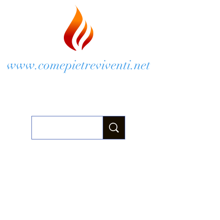
www.comepietreviventi.net
Chiese di Anzio e Velletri