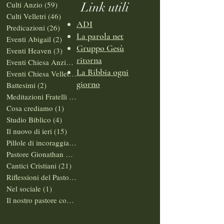
Culti Anzio
(59)
59 post
Link utili
Culti Velletri
(46)
46 post
ADI
Predicazioni
(26)
26 post
La parola net
Eventi Abigail
(2)
2 post
Gruppo Gesù
Eventi Heaven
(3)
3 post
ritorna
Eventi Chiesa Anzio
(2)
2 post
La Bibbia ogni
Eventi Chiesa Velletri
(0)
0 post
giorno
Battesimi
(2)
2 post
Meditazioni Fratelli
(0)
0 post
Cosa crediamo
(1)
1 post
Studio Biblico
(4)
4 post
Il nuovo di ieri
(15)
15 post
Pillole di incoraggiamento
(10)
10 post
Pastore Gionathan Brasiello
(14)
14 post
Cantici Cristiani
(21)
21 post
Riflessioni del Pastore
(12)
12 post
Nel sociale
(1)
1 post
Il nostro pastore come ospite
(1)
1 post