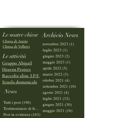
Le nostre chiese
Archivio News
Chiesa di Anzio
novembre 2023
(1)
1 post
Chiesa di Velletri
luglio 2023
(1)
1 post
Le attività
giugno 2023
(2)
2 post
maggio 2023
(1)
1 post
Gruppo Abigail
aprile 2022
(5)
5 post
Heaven Project
marzo 2022
(3)
3 post
Raccolte alim. I.P.F.
ottobre 2021
(4)
4 post
Scuola domenicale
settembre 2021
(10)
10 post
News
agosto 2021
(4)
4 post
luglio 2021
(32)
32 post
Tutti i post
(190)
190 post
giugno 2021
(30)
30 post
Testimonianze di fede
(6)
6 post
maggio 2021
(16)
16 post
Post in evidenza
(163)
163 post