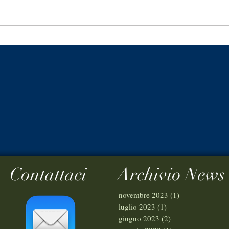
"Oh! Che sollievo!" Riflessioni
1 Cr
del Pastore Archetto Brasiello.
poin
Contattaci
Archivio News
novembre 2023
(1)
1 post
luglio 2023
(1)
1 post
giugno 2023
(2)
2 post