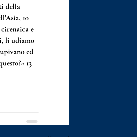
i della 
l'Asia, 
10
 cirenaica e 
i, li udiamo 
tupivano ed 
 questo?» 
13