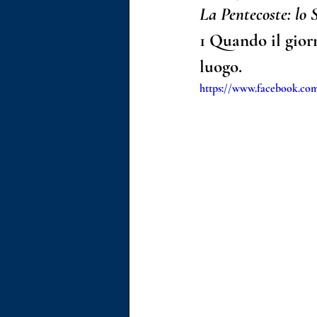
La Pentecoste: lo 
Pastore Gionathan Brasiello
1
 Quando il giorn
luogo. 
https://www.facebook.com
Il nostro pastore come ospite