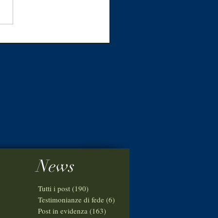
onache 21:21-30“Check
t!”Fllo Andrea Patruno
News
Tutti i post
(190)
190 post
Testimonianze di fede
(6)
6 post
Post in evidenza
(163)
163 post