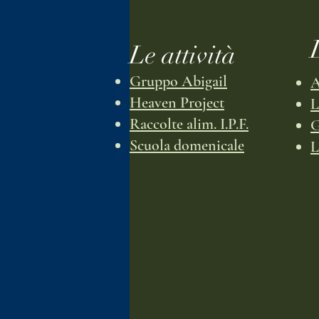
Le attività
Gruppo Abigail
Heaven Project
L
Raccolte alim. I.P.F.
G
Scuola domenicale
L