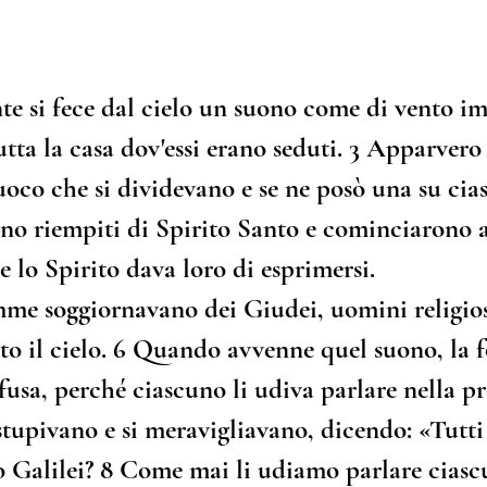
e si fece dal cielo un suono come di vento i
utta la casa dov'essi erano seduti. 
3
 Apparvero 
uoco che si dividevano e se ne posò una su cia
ono riempiti di Spirito Santo e cominciarono a
e lo Spirito dava loro di esprimersi.
me soggiornavano dei Giudei, uomini religios
o il cielo. 
6
 Quando avvenne quel suono, la fo
fusa, perché ciascuno li udiva parlare nella pr
 stupivano e si meravigliavano, dicendo: «Tutti
 Galilei? 
8
 Come mai li udiamo parlare ciasc