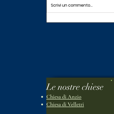
Scrivi un commento...
Testimonianza di fede della
sorella Daniela Fanzini
Le nostre chiese
Chiesa di Anzio
Chiesa di Velletri