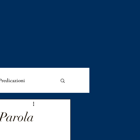
Predicazioni
esimi
 Parola
incoraggiamento