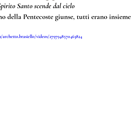
Spirito Santo scende dal cielo
Cantici Cristiani
Riflessioni del Pastore
Nel sociale
o della Pentecoste giunse, tutti erano insieme 
/archetto.brasiello/videos/2797948570463824