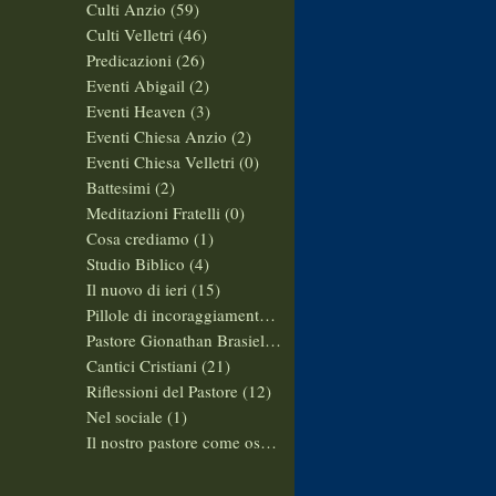
Culti Anzio
(59)
59 post
Culti Velletri
(46)
46 post
Predicazioni
(26)
26 post
Eventi Abigail
(2)
2 post
Eventi Heaven
(3)
3 post
Eventi Chiesa Anzio
(2)
2 post
Eventi Chiesa Velletri
(0)
0 post
Battesimi
(2)
2 post
Meditazioni Fratelli
(0)
0 post
Cosa crediamo
(1)
1 post
Studio Biblico
(4)
4 post
Il nuovo di ieri
(15)
15 post
Pillole di incoraggiamento
(10)
10 post
Pastore Gionathan Brasiello
(14)
14 post
Cantici Cristiani
(21)
21 post
Riflessioni del Pastore
(12)
12 post
Nel sociale
(1)
1 post
Il nostro pastore come ospite
(1)
1 post