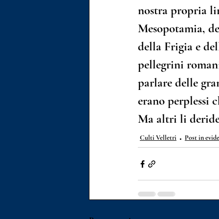
nostra propria li
Mesopotamia, del
della Frigia e del
pellegrini romani
parlare delle gra
erano perplessi c
Ma altri li derid
Culti Velletri
Post in evid