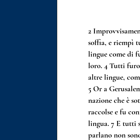
2
 Improvvisament
soffia, e riempì t
lingue come di f
loro. 
4
 Tutti fur
altre lingue, com
5
 Or a Gerusalem
nazione che è sott
raccolse e fu con
lingua. 
7
 E tutti
parlano non sono