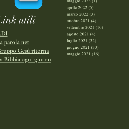
maggio 2023
(1)
1 post
aprile 2022
(5)
5 post
marzo 2022
(3)
3 post
Link utili
ottobre 2021
(4)
4 post
settembre 2021
(10)
10 post
ADI
agosto 2021
(4)
4 post
luglio 2021
(32)
32 post
a parola net
giugno 2021
(30)
30 post
ruppo Gesù ritorna
maggio 2021
(16)
16 post
a Bibbia ogni giorno