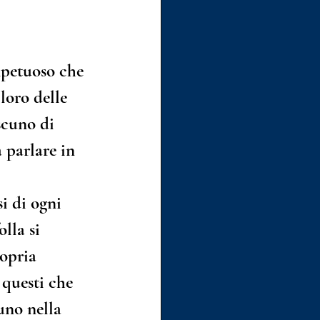
mpetuoso che 
loro delle 
scuno di 
 parlare in 
i di ogni 
lla si 
opria 
 questi che 
uno nella 