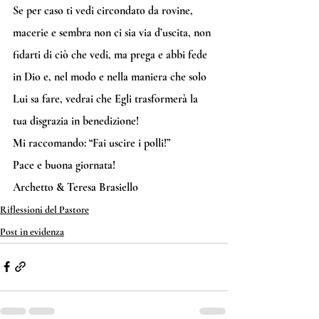
Se per caso ti vedi circondato da rovine, 
macerie e sembra non ci sia via d’uscita, non 
fidarti di ciò che vedi, ma prega e abbi fede 
in Dio e, nel modo e nella maniera che solo 
Lui sa fare, vedrai che Egli trasformerà la 
tua disgrazia in benedizione!
Mi raccomando: “Fai uscire i polli!”
Pace e buona giornata!
Archetto & Teresa Brasiello
Riflessioni del Pastore
Post in evidenza