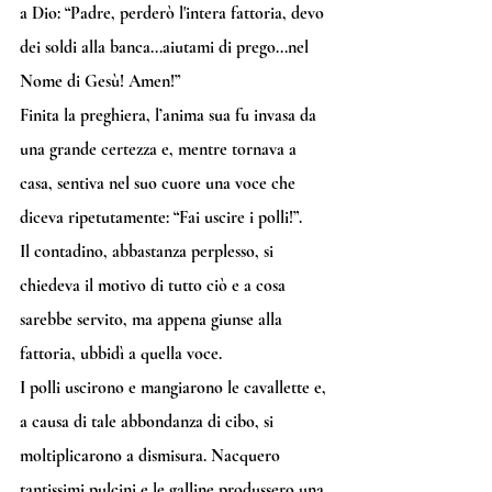
a Dio: “Padre, perderò l'intera fattoria, devo 
dei soldi alla banca...aiutami di prego...nel 
Nome di Gesù! Amen!” 
Finita la preghiera, l’anima sua fu invasa da 
una grande certezza e, mentre tornava a 
casa, sentiva nel suo cuore una voce che 
diceva ripetutamente: “Fai uscire i polli!”. 
Il contadino, abbastanza perplesso, si 
chiedeva il motivo di tutto ciò e a cosa 
sarebbe servito, ma appena giunse alla 
fattoria, ubbidì a quella voce.
I polli uscirono e mangiarono le cavallette e, 
a causa di tale abbondanza di cibo, si 
moltiplicarono a dismisura. Nacquero 
tantissimi pulcini e le galline produssero una 