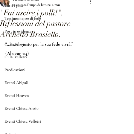
2 set 2021
Tempo di lettura: 2 min
Tutti i post
"Fai uscire i polli!".
Testimonianze di fede
Riflessioni del pastore
Post in evidenza
Archetto Brasiello.
“...ma il giusto per la sua fede vivrà.” 
Culti Anzio
(Abacuc 2:4)
Culti Velletri
Predicazioni
Eventi Abigail
Eventi Heaven
Eventi Chiesa Anzio
Eventi Chiesa Velletri