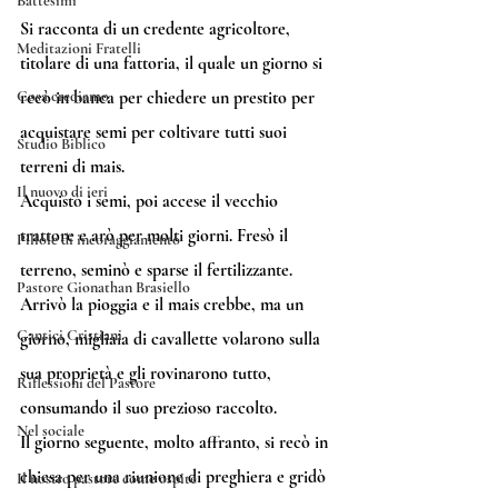
Battesimi
Si racconta di un credente agricoltore, 
Meditazioni Fratelli
titolare di una fattoria, il quale un giorno si 
recò in banca per chiedere un prestito per 
Cosa crediamo
acquistare semi per coltivare tutti suoi 
Studio Biblico
terreni di mais.
Il nuovo di ieri
Acquistò i semi, poi accese il vecchio 
trattore e arò per molti giorni. Fresò il 
Pillole di incoraggiamento
terreno, seminò e sparse il fertilizzante. 
Pastore Gionathan Brasiello
Arrivò la pioggia e il mais crebbe, ma un 
Cantici Cristiani
giorno, migliaia di cavallette volarono sulla 
sua proprietà e gli rovinarono tutto, 
Riflessioni del Pastore
consumando il suo prezioso raccolto. 
Nel sociale
Il giorno seguente, molto affranto, si recò in 
chiesa per una riunione di preghiera e gridò 
Il nostro pastore come ospite