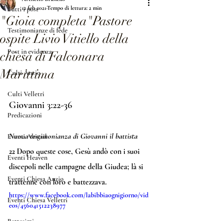
12 feb 2021
Tempo di lettura: 2 min
Tutti i post
"Gioia completa"Pastore
Testimonianze di fede
ospite Livio Vitiello della
Post in evidenza
chiesa di Falconara
Marittima
Culti Anzio
Culti Velletri
Giovanni 3:22-36
Predicazioni
Nuova testimonianza di Giovanni il battista
Eventi Abigail
22
 Dopo queste cose, Gesù andò con i suoi 
Eventi Heaven
discepoli nelle campagne della Giudea; là si 
Eventi Chiesa Anzio
trattenne con loro e battezzava. 
https://www.facebook.com/labibbiaognigiorno/vid
Eventi Chiesa Velletri
eos/456041512238977