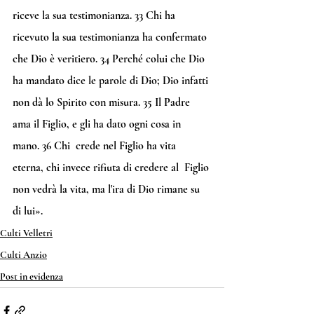
riceve la sua testimonianza. 
33
 Chi ha 
ricevuto la sua testimonianza ha confermato 
che Dio è veritiero. 
34
 Perché colui che Dio 
ha mandato dice le parole di Dio; Dio infatti 
non dà lo Spirito con misura. 
35
 Il Padre 
ama il Figlio, e gli ha dato ogni cosa in 
mano. 
36
 Chi  crede nel Figlio ha vita 
eterna, chi invece rifiuta di credere al  Figlio 
non vedrà la vita, ma l'ira di Dio rimane su 
di lui».
Culti Velletri
Culti Anzio
Post in evidenza