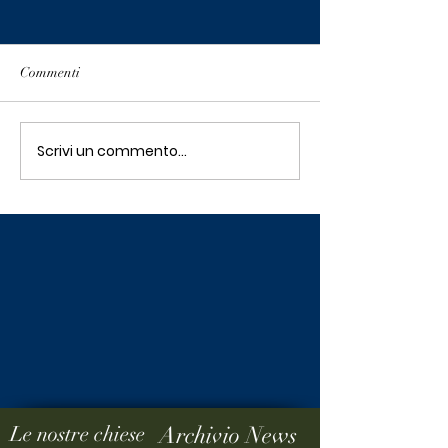
Commenti
Scrivi un commento...
"Oh! Che sollievo!"
1 Cronache 21:2
Riflessioni del Pastore
point!”Fllo Andr
Archetto Brasiello.
Le nostre chiese
Archivio News