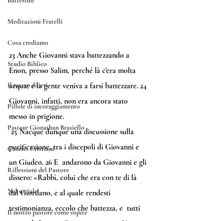
Battesimi
Meditazioni Fratelli
Cosa crediamo
23
 Anche Giovanni stava battezzando a 
Studio Biblico
Enon, presso Salim, perché là c'era molta 
acqua; e la gente veniva a farsi battezzare. 
24
Il nuovo di ieri
Giovanni, infatti, non era ancora stato 
Pillole di incoraggiamento
messo in prigione.
Pastore Gionathan Brasiello
25
 Nacque dunque una discussione sulla 
purificazione, tra i discepoli di Giovanni e 
Cantici Cristiani
un Giudeo. 
26
 E  andarono da Giovanni e gli 
Riflessioni del Pastore
dissero: «Rabbì, colui che era con te di là  
Nel sociale
dal Giordano, e al quale rendesti 
testimonianza, eccolo che battezza, e  tutti 
Il nostro pastore come ospite