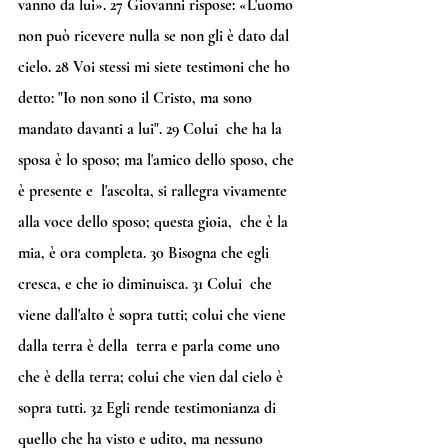
vanno da lui». 
27
 Giovanni rispose: «L'uomo 
non può ricevere nulla se non gli è dato dal 
cielo. 
28
 Voi stessi mi siete testimoni che ho 
detto: "Io non sono il Cristo, ma sono 
mandato davanti a lui". 
29
 Colui  che ha la 
sposa è lo sposo; ma l'amico dello sposo, che 
è presente e  l'ascolta, si rallegra vivamente 
alla voce dello sposo; questa gioia,  che è la 
mia, è ora completa. 
30
 Bisogna che egli 
cresca, e che io diminuisca. 
31
 Colui  che 
viene dall'alto è sopra tutti; colui che viene 
dalla terra è della  terra e parla come uno 
che è della terra; colui che vien dal cielo è  
sopra tutti. 
32
 Egli rende testimonianza di 
quello che ha visto e udito, ma nessuno 