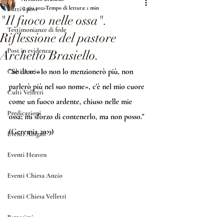
15 giu 2021
Tempo di lettura: 1 min
Tutti i post
"Il fuoco nelle ossa".
Testimonianze di fede
Riflessione del pastore
Post in evidenza
Archetto Brasiello.
"Se dico: «Io non lo menzionerò più, non 
Culti Anzio
parlerò più nel suo nome», c'è nel mio cuore 
Culti Velletri
come un fuoco ardente, chiuso nelle mie 
Predicazioni
ossa; mi sforzo di contenerlo, ma non posso." 
(Geremia 20:9)
Eventi Abigail
Eventi Heaven
Eventi Chiesa Anzio
Eventi Chiesa Velletri