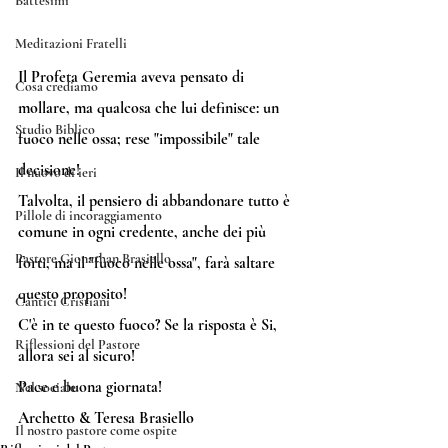
Battesimi
Meditazioni Fratelli
Il Profeta Geremia aveva pensato di 
Cosa crediamo
mollare, ma qualcosa che lui definisce: un 
Studio Biblico
fuoco nelle ossa; rese "impossibile" tale 
decisione!
Il nuovo di ieri
Talvolta, il pensiero di abbandonare tutto è 
Pillole di incoraggiamento
comune in ogni credente, anche dei più 
Pastore Gionathan Brasiello
forti, ma il "fuoco nelle ossa", farà saltare 
questo proposito!
Cantici Cristiani
C'è in te questo fuoco? Se la risposta è Si, 
Riflessioni del Pastore
allora sei al sicuro!
Pace e buona giornata!
Nel sociale
Archetto & Teresa Brasiello
Il nostro pastore come ospite