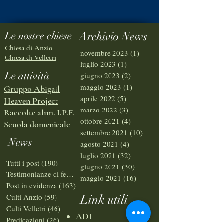
Le nostre chiese
Archivio News
Chiesa di Anzio
novembre 2023
(1)
1 post
Chiesa di Velletri
luglio 2023
(1)
1 post
Le attività
giugno 2023
(2)
2 post
maggio 2023
(1)
1 post
Gruppo Abigail
aprile 2022
(5)
5 post
Heaven Project
marzo 2022
(3)
3 post
Raccolte alim. I.P.F.
ottobre 2021
(4)
4 post
Scuola domenicale
settembre 2021
(10)
10 post
News
agosto 2021
(4)
4 post
luglio 2021
(32)
32 post
Tutti i post
(190)
190 post
giugno 2021
(30)
30 post
Testimonianze di fede
(6)
6 post
maggio 2021
(16)
16 post
Post in evidenza
(163)
163 post
Culti Anzio
(59)
59 post
Link utili
Culti Velletri
(46)
46 post
ADI
Predicazioni
(26)
26 post