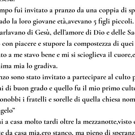
po fui invitato a pranzo da una coppia di spo
do la loro giovane età,avevano 5 figli piccoli.
rlavano di Gesù, dell’amore di Dio e delle Sa
o con piacere e stupore la compostezza di que
o a me stavo bene e mi si scioglieva il cuore,e
nima mia lo gradiva.
nzo sono stato invitato a partecipare al culto 
ai di buon grado e quello fu il mio primo culto
onobbi i fratelli e sorelle di quella chiesa nom
ngelo”
i a casa molto tardi oltre la mezzanotte,visto 
e da casa mia,ero stanco, ma pieno di speranza