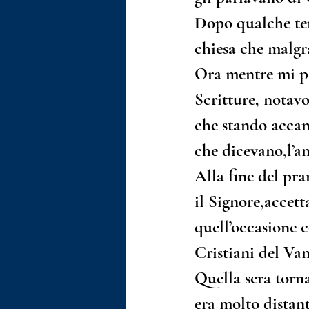
Dopo qualche tem
chiesa che malgra
Ora mentre mi pa
Scritture, notav
che stando accant
che dicevano,l’a
Alla fine del pra
il Signore,accett
quell’occasione c
Cristiani del Va
Quella sera torna
era molto distant