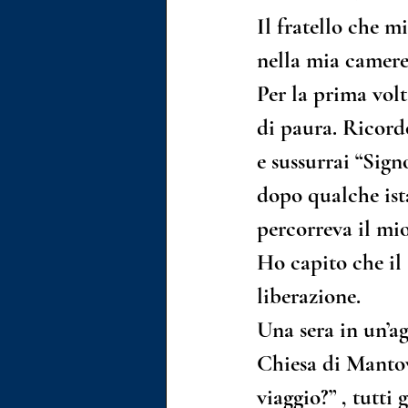
Il fratello che m
nella mia camere
Per la prima volt
di paura. Ricordo
e sussurrai “Sign
dopo qualche ist
percorreva il mio
Ho capito che il 
liberazione.
Una sera in un’ag
Chiesa di Mantov
viaggio?” , tutt