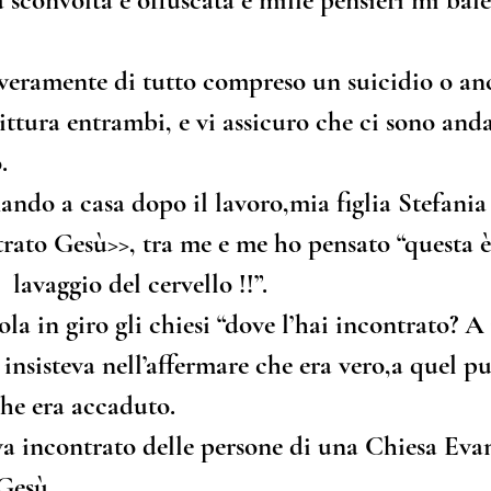
 sconvolta e offuscata e mille pensieri mi bal
veramente di tutto compreso un suicidio o an
ttura entrambi, e vi assicuro che ci sono anda
.
ando a casa dopo il lavoro,mia figlia Stefania
rato Gesù>>, tra me e me ho pensato “questa è
  lavaggio del cervello !!”.
a in giro gli chiesi “dove l’hai incontrato? A
insisteva nell’affermare che era vero,a quel pu
che era accaduto.
va incontrato delle persone di una Chiesa Eva
 Gesù.