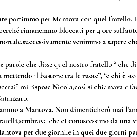
nte partimmo per Mantova con quel fratello. 
e perché rimanemmo bloccati per 4 ore sull’aut
mortale,successivamente venimmo a sapere che
 parole che disse quel nostro fratello “ che di
tà mettendo il bastone tra le ruote”, “e chi è sto 
oscerai” mi rispose Nicola,così si chiamava e fa
Catanzaro.
vammo a Mantova. Non dimenticherò mai l’am
 fratelli,sembrava che ci conoscessimo da una vi
tova per due giorni,e in quei due giorni pa