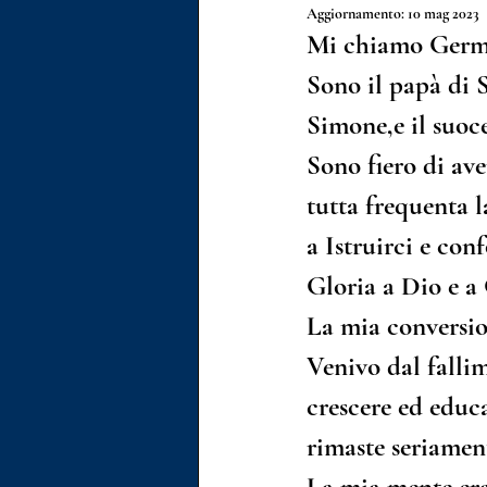
Aggiornamento:
10 mag 2023
Mi chiamo German
Pastore Gionathan Brasiello
Sono il papà di S
Simone,e il suoc
Il nostro pastore come ospite
Sono fiero di ave
tutta frequenta 
a Istruirci e con
Gloria a Dio e a 
La mia conversio
Venivo dal falli
crescere ed educa
rimaste seriament