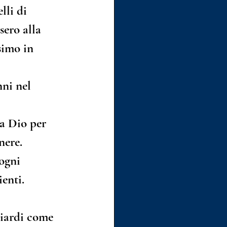
lli di 
ero alla 
imo in 
ni nel 
a Dio per 
nere.
ogni 
enti.
liardi come 