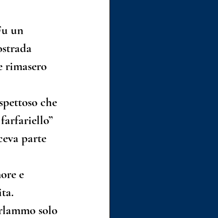
Fu un 
ostrada 
 rimasero 
spettoso che 
farfariello” 
ceva parte 
ore e 
ta.
rlammo solo 