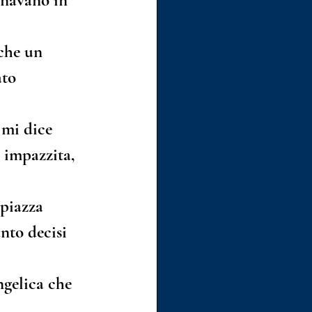
enavano in 
che un 
to 
 mi dice 
 impazzita, 
 piazza 
nto decisi 
ngelica che 