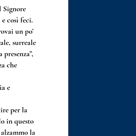
l Signore 
 così feci.
ovai un po’ 
le, surreale 
a presenza”, 
za che 
ia e 
ire per la 
o in questo 
o alzammo la 