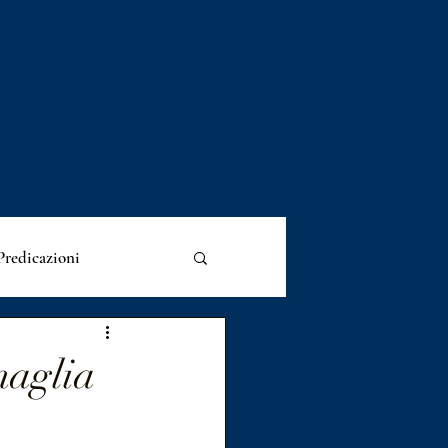
Predicazioni
esimi
maglia
incoraggiamento