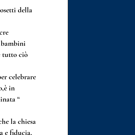
setti della 
cre 
i bambini 
 tutto ciò 
per celebrare 
,è in 
inata “ 
che la chiesa 
 e fiducia.