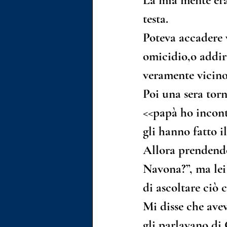
La mia mente era
testa.
Poteva accadere 
omicidio,o addiri
veramente vicino
Poi una sera torn
<<papà ho incont
gli hanno fatto il
Allora prendendol
Navona?”, ma lei 
di ascoltare ciò 
Mi disse che ave
gli parlavano di