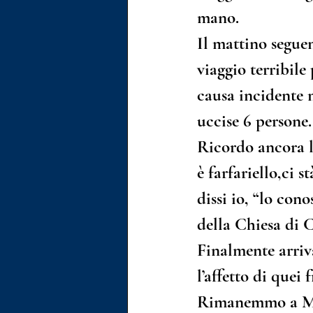
mano.
Il mattino segue
viaggio terribil
causa incidente 
uccise 6 persone.
Ricordo ancora le
è farfariello,ci s
dissi io, “lo con
della Chiesa di 
Finalmente arri
l’affetto di quei
Rimanemmo a Man