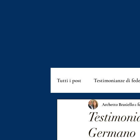
Tutti i post
Testimonianze di fed
Archetto Brasiello
1 f
Eventi Abigail
Eventi Heav
Testimonia
Germano
Meditazioni Fratelli
Cosa c