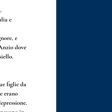
.
lia e 
nore, e 
 Anzio dove 
iello.
e figlie da 
ie erano 
depressione.