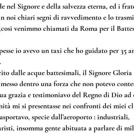
e nel Signore e della salvezza eterna, ed i frate
 noi chiari segni di ravvedimento e lo trasmis
,cosi venimmo chiamati da Roma per il Battes
pesse io avevo un taxi che ho guidato per 35 an
.
to dalle acque battesimali, il Signore Gloria 
 messo dentro una forza che non potevo conte
sua grazia e testimoniavo del Regno di Dio ad 
à mi si presentasse nei confronti dei miei cli
asportavo, specie dall’aeroporto : industriali, 
aristi, insomma gente abituata a parlare di mi