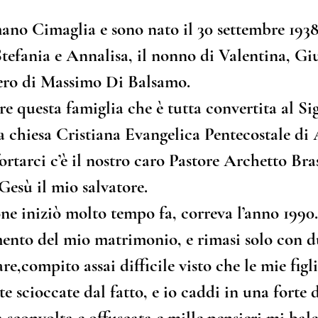
o Cimaglia e sono nato il 30 settembre 1938
Cantici Cristiani
Riflessioni del Pastore
Nel sociale
tefania e Annalisa, il nonno di Valentina, Giu
ero di Massimo Di Balsamo.
re questa famiglia che è tutta convertita al Sig
la chiesa Cristiana Evangelica Pentecostale di
fortarci c’è il nostro caro Pastore Archetto Bras
Gesù il mio salvatore.
ne iniziò molto tempo fa, correva l’anno 1990.
mento del mio matrimonio, e rimasi solo con du
re,compito assai difficile visto che le mie figl
e scioccate dal fatto, e io caddi in una forte 