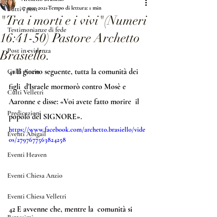
17 mar 2021
Tempo di lettura: 1 min
Tutti i post
"Tra i morti e i vivi"(Numeri
Testimonianze di fede
16:41-50) Pastore Archetto
Post in evidenza
Brasiello.
41
 Il giorno seguente, tutta la comunità dei 
Culti Anzio
figli  d'Israele mormorò contro Mosè e 
Culti Velletri
Aaronne e disse: «Voi avete fatto morire  il 
Predicazioni
popolo del SIGNORE». 
https://www.facebook.com/archetto.brasiello/vide
Eventi Abigail
os/2797677563824258
Eventi Heaven
Eventi Chiesa Anzio
Eventi Chiesa Velletri
42
 E avvenne che, mentre la  comunità si 