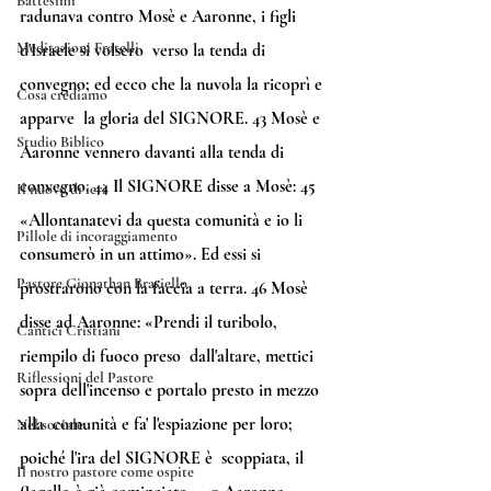
Battesimi
radunava contro Mosè e Aaronne, i figli 
Meditazioni Fratelli
d'Israele si volsero  verso la tenda di 
convegno; ed ecco che la nuvola la ricoprì e 
Cosa crediamo
apparve  la gloria del SIGNORE. 
43
 Mosè e 
Studio Biblico
Aaronne vennero davanti alla tenda di 
convegno. 
44
 Il SIGNORE disse a Mosè: 
45
Il nuovo di ieri
«Allontanatevi da questa comunità e io li 
Pillole di incoraggiamento
consumerò in un attimo». Ed essi si 
Pastore Gionathan Brasiello
prostrarono con la faccia a terra. 
46
 Mosè  
disse ad Aaronne: «Prendi il turibolo, 
Cantici Cristiani
riempilo di fuoco preso  dall'altare, mettici 
Riflessioni del Pastore
sopra dell'incenso e portalo presto in mezzo 
alla  comunità e fa' l'espiazione per loro; 
Nel sociale
poiché l'ira del SIGNORE è  scoppiata, il 
Il nostro pastore come ospite