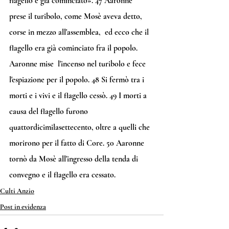
flagello è già cominciato». 
47
 Aaronne  
prese il turibolo, come Mosè aveva detto, 
corse in mezzo all'assemblea,  ed ecco che il 
flagello era già cominciato fra il popolo. 
Aaronne mise  l'incenso nel turibolo e fece 
l'espiazione per il popolo. 
48
 Si fermò tra i 
morti e i vivi e il flagello cessò. 
49
 I morti a 
causa del flagello furono 
quattordicimilasettecento, oltre a quelli che 
morirono per il fatto di Core. 
50
 Aaronne 
tornò da Mosè all'ingresso della tenda di 
convegno e il flagello era cessato.
Culti Anzio
Post in evidenza