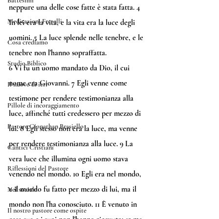
Battesimi
neppure una delle cose fatte è stata fatta. 
4
Meditazioni Fratelli
In lei era la vita, e la vita era la luce degli 
uomini. 
5
 La luce splende nelle tenebre, e le 
Cosa crediamo
tenebre non l'hanno sopraffatta.
Studio Biblico
6
 Vi fu un uomo mandato da Dio, il cui 
nome era Giovanni. 
7
 Egli venne come 
Il nuovo di ieri
testimone per rendere testimonianza alla 
Pillole di incoraggiamento
luce, affinché tutti credessero per mezzo di 
Pastore Gionathan Brasiello
lui. 
8
 Egli stesso non era la luce, ma venne 
per rendere testimonianza alla luce. 
9
 La 
Cantici Cristiani
vera luce che illumina ogni uomo stava 
Riflessioni del Pastore
venendo nel mondo. 
10
 Egli era nel mondo, 
e il mondo fu fatto per mezzo di lui, ma il 
Nel sociale
mondo non l'ha conosciuto. 
11
 È venuto in 
Il nostro pastore come ospite