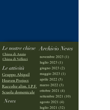
Le nostre chiese
Archivio News
Chiesa di Anzio
novembre 2023
(1)
1 post
Chiesa di Velletri
luglio 2023
(1)
1 post
Le attività
giugno 2023
(2)
2 post
maggio 2023
(1)
1 post
Gruppo Abigail
aprile 2022
(5)
5 post
Heaven Project
marzo 2022
(3)
3 post
Raccolte alim. I.P.F.
ottobre 2021
(4)
4 post
Scuola domenicale
settembre 2021
(10)
10 post
News
agosto 2021
(4)
4 post
luglio 2021
(32)
32 post