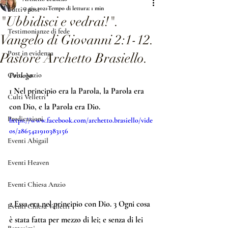
12 giu 2021
Tempo di lettura: 1 min
Tutti i post
"Ubbidisci e vedrai!".
Testimonianze di fede
Vangelo di Giovanni 2:1-12.
Post in evidenza
Pastore Archetto Brasiello.
Prologo
Culti Anzio
1
 Nel principio era la Parola, la Parola era 
Culti Velletri
con Dio, e la Parola era Dio. 
Predicazioni
https://www.facebook.com/archetto.brasiello/vide
os/2865421910383156
Eventi Abigail
Eventi Heaven
Eventi Chiesa Anzio
2
 Essa era nel principio con Dio. 
3
 Ogni cosa 
Eventi Chiesa Velletri
è stata fatta per mezzo di lei; e senza di lei 