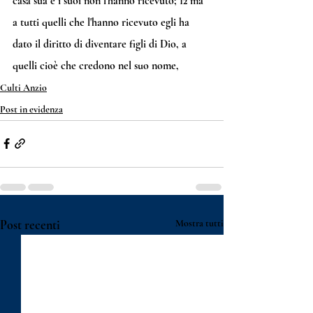
casa sua e i suoi non l'hanno ricevuto; 
12
 ma 
a tutti quelli che l'hanno ricevuto egli ha 
dato il diritto di diventare figli di Dio, a 
quelli cioè che credono nel suo nome,
Culti Anzio
Post in evidenza
Post recenti
Mostra tutti